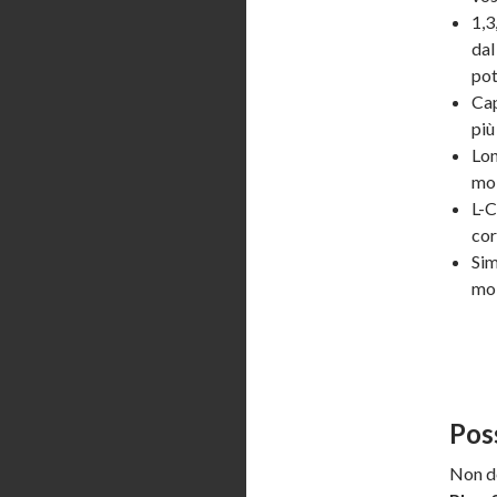
1,3
dal
pot
Cap
più
Lon
mol
L-C
cor
Sim
mob
Pos
Non d