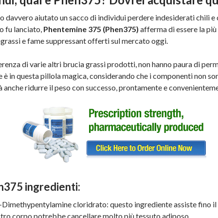
 davvero aiutato un sacco di individui perdere indesiderati chili 
 fu lanciato,
Phentemine 375 (Phen375)
afferma di essere la più 
grassi e fame suppressant offerti sul mercato oggi.
erenza di varie altri brucia grassi prodotti, non hanno paura di per
e è in questa pillola magica, considerando che i componenti non sono
à anche ridurre il peso con successo, prontamente e convenientem
375 ingredienti:
-Dimethypentylamine cloridrato: questo ingrediente assiste fino il
tro corpo potrebbe cancellare molto più tessuto adiposo.