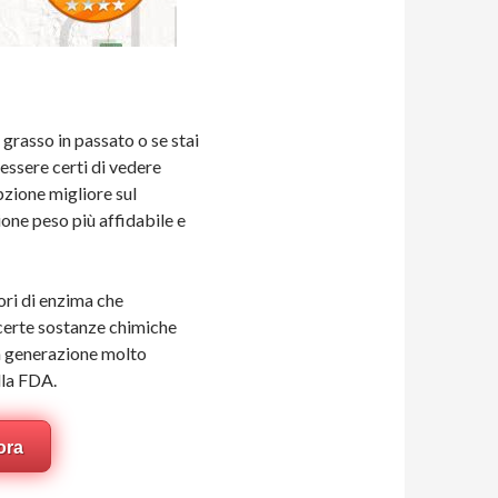
i grasso in passato o se stai
ssere certi di vedere
pzione migliore sul
one peso più affidabile e
ori di enzima che
certe sostanze chimiche
ma generazione molto
lla FDA.
ora