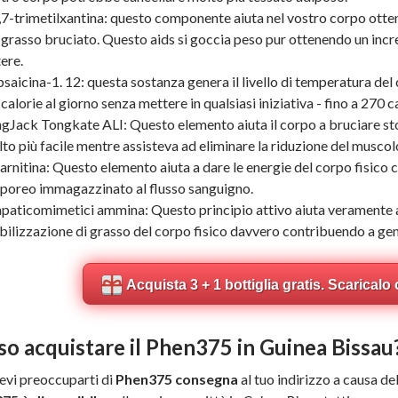
,7-trimetilxantina: questo componente aiuta nel vostro corpo otte
 grasso bruciato. Questo aids si goccia peso pur ottenendo un inc
ere.
saicina-1. 12: questa sostanza genera il livello di temperatura del
 calorie al giorno senza mettere in qualsiasi iniziativa - fino a 270 c
gJack Tongkate ALI: Questo elemento aiuta il corpo a bruciare sto
to più facile mentre assisteva ad eliminare la riduzione del muscol
arnitina: Questo elemento aiuta a dare le energie del corpo fisico c
poreo immagazzinato al flusso sanguigno.
paticomimetici ammina: Questo principio attivo aiuta veramente a
ilizzazione di grasso del corpo fisico davvero contribuendo a gen
Acquista 3 + 1 bottiglia gratis. Scaricalo 
so acquistare il Phen375 in Guinea Bissau
evi preoccuparti di
Phen375 consegna
al tuo indirizzo a causa de