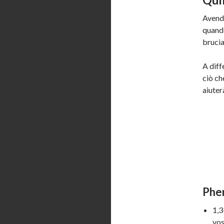
Avendo
quando
brucia
A diff
ciò ch
aiuter
Phen
1,3
vos