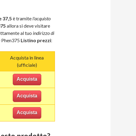
 37,5
è tramite
l'acquisto
375
allora si deve visitare
rettamente al tuo
indirizzo di
le Phen375
Listino prezzi
:
Acquista in linea
(ufficiale)
Acquista
Acquista
Acquista
uesto prodotto?