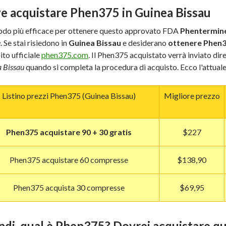
e acquistare Phen375 in Guinea Bissau
odo più efficace per ottenere questo approvato FDA
Phentermine
e
. Se stai risiedono in
Guinea Bissau
e desiderano
ottenere Phen
sito ufficiale
phen375.com
. Il Phen375 acquistato verrà inviato di
 Bissau
quando si completa la procedura di acquisto. Ecco l'attua
Listino prezzi Phen375 (Guinea Bissau)
Migliore prezzo
Phen375 acquistare 90 + 30 gratis
$227
Phen375 acquistare 60 compresse
$138,90
Phen375 acquista 30 compresse
$69,95
ndi, qual è Phen375? Dovrei acquistare q