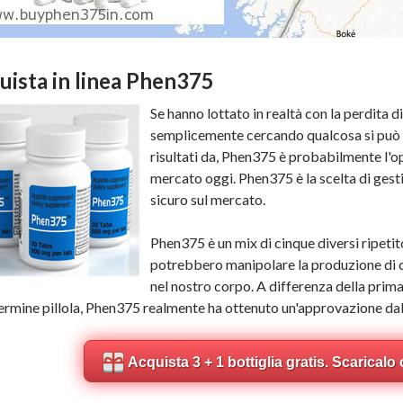
uista in linea Phen375
Se hanno lottato in realtà con la perdita d
semplicemente cercando qualcosa si può e
risultati da, Phen375 è probabilmente l'o
mercato oggi. Phen375 è la scelta di gesti
sicuro sul mercato.
Phen375 è un mix di cinque diversi ripetit
potrebbero manipolare la produzione di 
nel nostro corpo. A differenza della pri
rmine pillola, Phen375 realmente ha ottenuto un'approvazione da
Acquista 3 + 1 bottiglia gratis. Scaricalo 