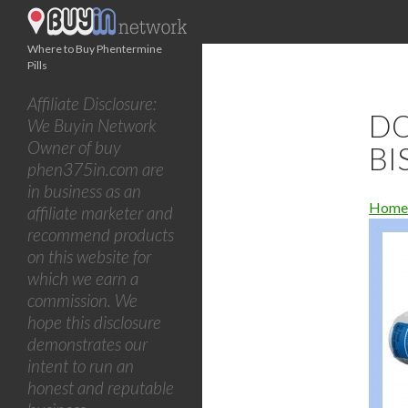
Where to Buy Phentermine
Pills
Affiliate Disclosure:
DO
We Buyin Network
Owner of buy
BI
phen375in.com are
in business as an
Home
affiliate marketer and
recommend products
on this website for
which we earn a
commission. We
hope this disclosure
demonstrates our
intent to run an
honest and reputable