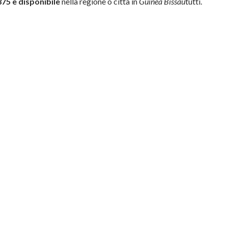
75 è disponibile
nella regione o città in
Guinea Bissau
tutti.