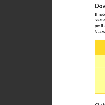
Dov
Il met
on-lin
per il 
Guinea
Qui