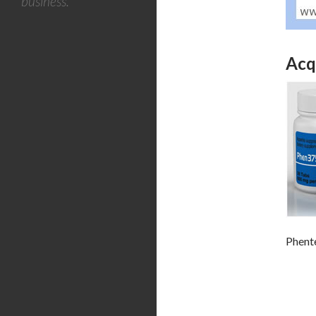
business.
Acq
Phente