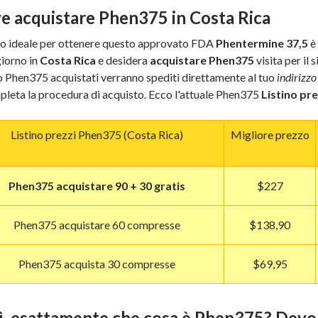
e acquistare Phen375 in Costa Rica
do ideale per ottenere questo approvato FDA
Phentermine 37,5
è
giorno in
Costa Rica
e desidera
acquistare Phen375
visita per il s
 Phen375 acquistati verranno spediti direttamente al tuo
indirizzo
pleta la procedura di acquisto. Ecco l'attuale Phen375
Listino pre
Listino prezzi Phen375 (Costa Rica)
Migliore prezzo
Phen375 acquistare 90 + 30 gratis
$227
Phen375 acquistare 60 compresse
$138,90
Phen375 acquista 30 compresse
$69,95
ì, esattamente che cosa è Phen375? Dev