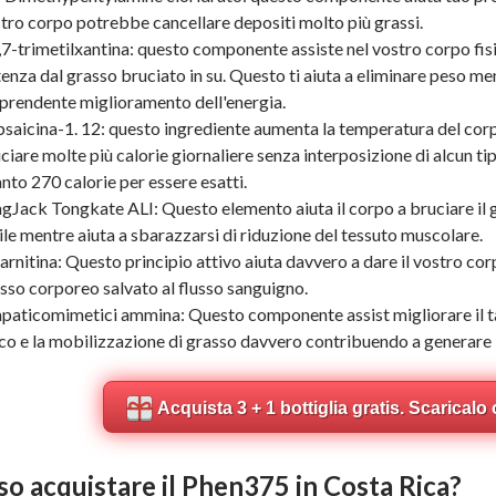
tro corpo potrebbe cancellare depositi molto più grassi.
,7-trimetilxantina: questo componente assiste nel vostro corpo fis
enza dal grasso bruciato in su. Questo ti aiuta a eliminare peso me
prendente miglioramento dell'energia.
saicina-1. 12: questo ingrediente aumenta la temperatura del corp
ciare molte più calorie giornaliere senza interposizione di alcun tipo
nto 270 calorie per essere esatti.
gJack Tongkate ALI: Questo elemento aiuta il corpo a bruciare il 
ile mentre aiuta a sbarazzarsi di riduzione del tessuto muscolare.
arnitina: Questo principio attivo aiuta davvero a dare il vostro c
sso corporeo salvato al flusso sanguigno.
paticomimetici ammina: Questo componente assist migliorare il 
ico e la mobilizzazione di grasso davvero contribuendo a generare 
Acquista 3 + 1 bottiglia gratis. Scaricalo 
so acquistare il Phen375 in Costa Rica?