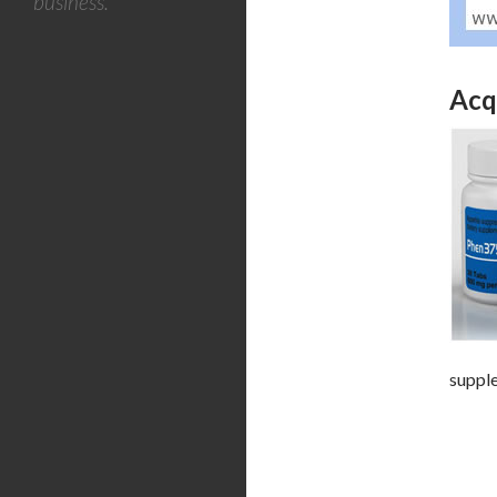
business.
Acq
supple