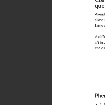
que
Avendo
rilasc
fame s
A diff
c'è in
che di
Phen
1,3