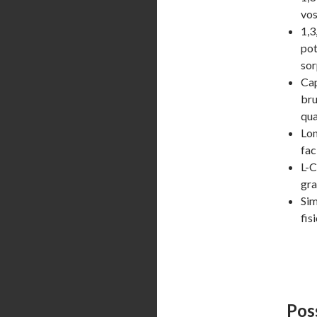
vos
1,3
pot
sor
Cap
bru
qua
Lon
fac
L-C
gra
Sim
fis
Pos