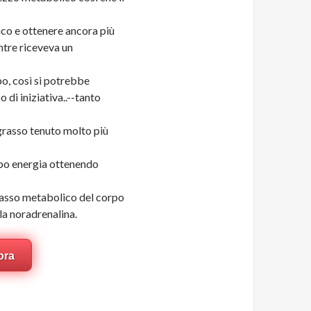
ico e ottenere ancora più
ntre riceveva un
o, così si potrebbe
 di iniziativa..--tanto
grasso tenuto molto più
orpo energia ottenendo
tasso metabolico del corpo
la noradrenalina.
ora