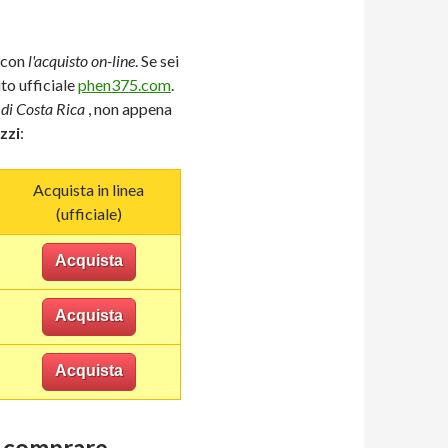
 con
l'acquisto on-line
. Se sei
ito ufficiale
phen375.com
.
 di Costa Rica
, non appena
zzi
:
Acquista in linea
(ufficiale)
Acquista
Acquista
Acquista
o comprare