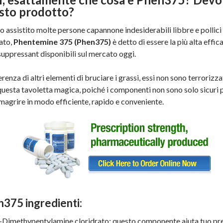
sto prodotto?
 assistito molte persone capannone indesiderabili libbre e pollic
iato,
Phentemine 375 (Phen375)
è detto di essere la più alta effic
uppressant disponibili sul mercato oggi.
erenza di altri elementi di bruciare i grassi, essi non sono terrorizz
 questa tavoletta magica, poiché i componenti non sono solo sicuri p
magrire in modo efficiente, rapido e conveniente.
375 ingredienti:
-Dimethypentylamine cloridrato: questo componente aiuta tuo pre