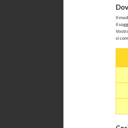
Dov
Il mo
il sog
Vostro
si com
Cos