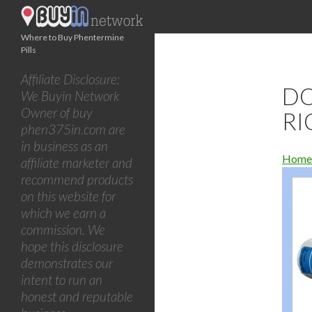
Where to Buy Phentermine
Pills
Affiliate Disclosure:
DO
We Buyin Network
Owner of buy
RI
phen375in.com are
in business as an
Home
affiliate marketer and
recommend products
on this website for
which we earn a
commission. We
hope this disclosure
demonstrates our
intent to run an
honest and reputable