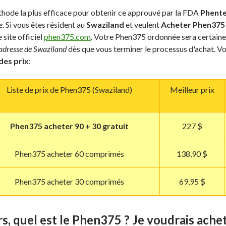
hode la plus efficace pour obtenir ce approuvé par la FDA
Phente
e
. Si vous êtes résident au
Swaziland
et veulent
Acheter Phen375
e site officiel
phen375.com
. Votre Phen375 ordonnée sera certaine
adresse de Swaziland
dès que vous terminer le processus d'achat. Vo
des prix
:
Liste de prix de Phen375 (Swaziland)
Meilleur prix
Phen375 acheter 90 + 30 gratuit
227 $
Phen375 acheter 60 comprimés
138,90 $
Phen375 acheter 30 comprimés
69,95 $
s, quel est le Phen375 ? Je voudrais achet