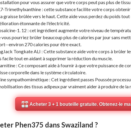
nstallation pour vous assurer que votre corps peut pas plus de tissu
,7-Trimethylxanthine : cette substance facilite votre corps obteni
la graisse brûlée vers le haut. Cette aide vous perdez du poids tou
lioration étonnante de l'électricité.
saïcine-1. 12 : cet ingrédient augmente votre niveau de températ
 vous pourriez brûler beaucoup plus de calories par jour sans mett
ort--environ 270 calories pour être exact.
gJack Tongkate ALI : Cette substance aide votre corps à brûler le
s facile tout en aidant à supprimer la réduction du muscle.
arnitine : Ce composant aide à fournir à que votre puissance de co
isse corporelle dans le système circulatoire.
ne sympathomimétique : Cet ingrédient passes Poussée processu
mobilisation des tissus adipeux par vraiment aider à produire de la
Acheter 3 + 1 bouteille gratuite. Obtenez-le m
eter Phen375 dans Swaziland ?