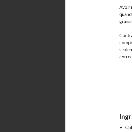
Avoir 
quand 
graiss
Contra
compre
seulem
correc
Ingr
Chl