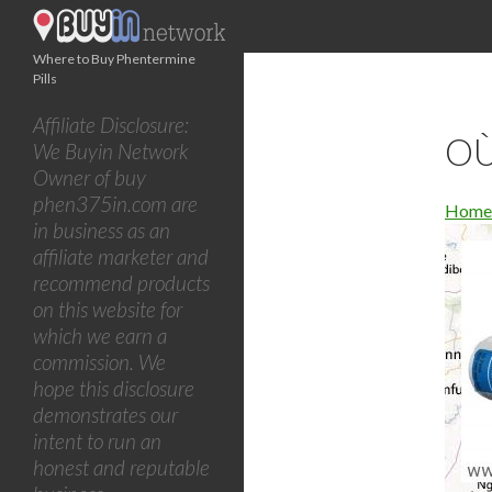
Where to Buy Phentermine
Pills
Affiliate Disclosure:
OÙ
We Buyin Network
Owner of buy
phen375in.com are
Home
in business as an
affiliate marketer and
recommend products
on this website for
which we earn a
commission. We
hope this disclosure
demonstrates our
intent to run an
honest and reputable