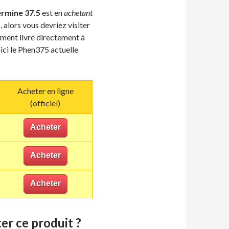
rmine 37.5
est en
achetant
, alors vous devriez visiter
ment livré directement à
ici le Phen375 actuelle
Acheter en ligne
(officiel)
Acheter
Acheter
Acheter
er ce produit ?