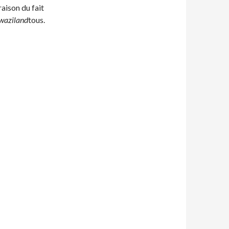
raison du fait
waziland
tous.