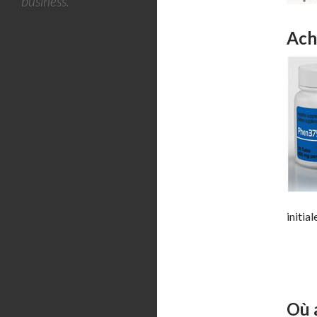
business.
Ach
initia
Où 