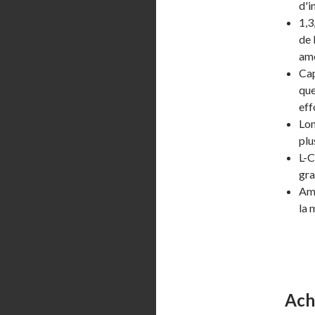
d'i
1,3
de 
amé
Cap
que
eff
Lon
plu
L-C
gra
Ami
la 
Ach