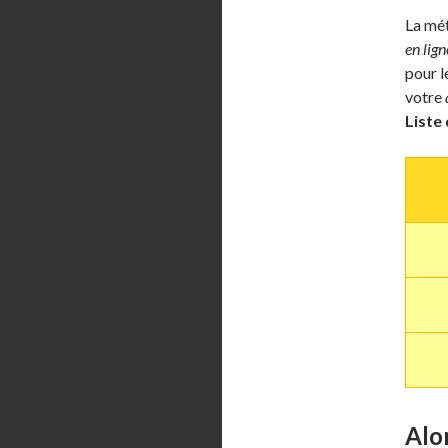
La mét
en lign
pour l
votre
Liste 
Alor