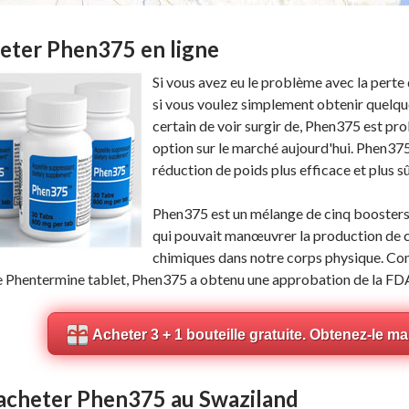
eter Phen375 en ligne
Si vous avez eu le problème avec la perte 
si vous voulez simplement obtenir quelq
certain de voir surgir de, Phen375 est p
option sur le marché aujourd'hui. Phen375 
réduction de poids plus efficace et plus sû
Phen375 est un mélange de cinq boosters
qui pouvait manœuvrer la production de c
chimiques dans notre corps physique. Con
le Phentermine tablet, Phen375 a obtenu une approbation de la FD
Acheter 3 + 1 bouteille gratuite. Obtenez-le m
acheter Phen375 au Swaziland